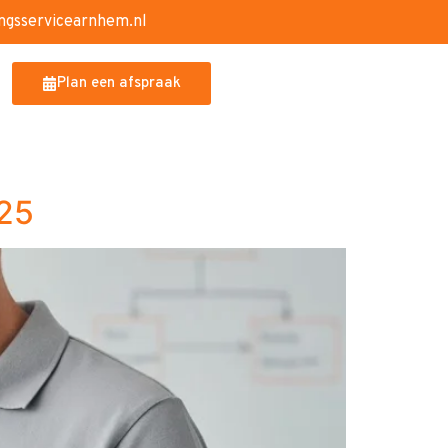
ngsservicearnhem.nl
Plan een afspraak
025